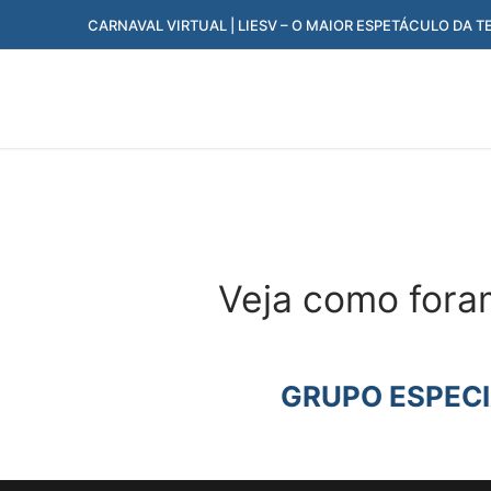
Pular
CARNAVAL VIRTUAL | LIESV – O MAIOR ESPETÁCULO DA T
para
o
conteúdo
Veja como foram
GRUPO ESPEC